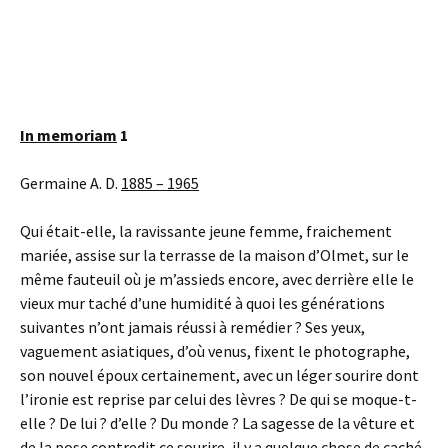
In memoriam
1
Germaine A. D.
1885 – 1965
Qui était-elle, la ravissante jeune femme, fraichement
mariée, assise sur la terrasse de la maison d’Olmet, sur le
même fauteuil où je m’assieds encore, avec derrière elle le
vieux mur taché d’une humidité à quoi les générations
suivantes n’ont jamais réussi à remédier ? Ses yeux,
vaguement asiatiques, d’où venus, fixent le photographe,
son nouvel époux certainement, avec un léger sourire dont
l’ironie est reprise par celui des lèvres ? De qui se moque-t-
elle ? De lui ? d’elle ? Du monde ? La sagesse de la vêture et
de la pose contredit ce sourire, il y a quelque chose de caché