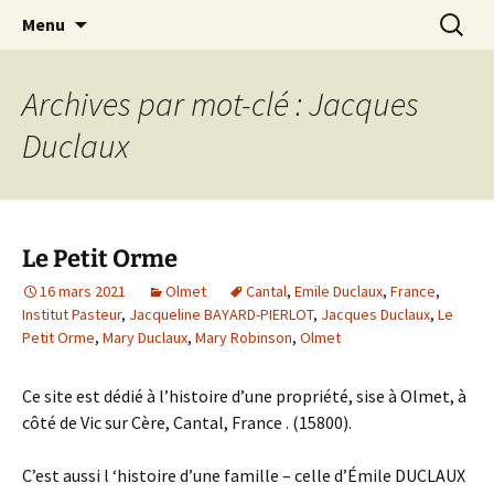
Aller
Recherc
Le Petit Orme
Menu
au
contenu
Archives par mot-clé : Jacques
Duclaux
Le Petit Orme
16 mars 2021
Olmet
Cantal
,
Emile Duclaux
,
France
,
Institut Pasteur
,
Jacqueline BAYARD-PIERLOT
,
Jacques Duclaux
,
Le
Petit Orme
,
Mary Duclaux
,
Mary Robinson
,
Olmet
Ce site est dédié à l’histoire d’une propriété, sise à Olmet, à
côté de Vic sur Cère, Cantal, France . (15800).
C’est aussi l ‘histoire d’une famille – celle d’Émile DUCLAUX