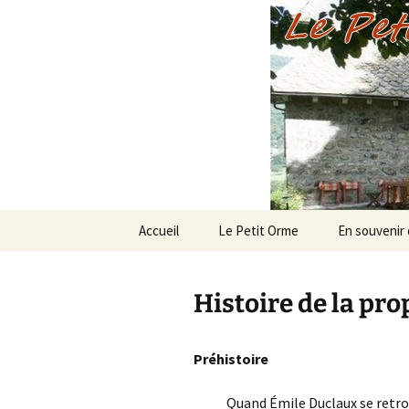
Le Petit 
Aller
Accueil
Le Petit Orme
En souvenir
au
contenu
Histoire de la pro
Préhistoire
Quand Émile Duclaux se retrouva 