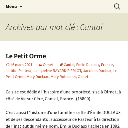
Aller
Recherc
Le Petit Orme
Menu
au
contenu
Archives par mot-clé : Cantal
Le Petit Orme
16 mars 2021
Olmet
Cantal
,
Emile Duclaux
,
France
,
Institut Pasteur
,
Jacqueline BAYARD-PIERLOT
,
Jacques Duclaux
,
Le
Petit Orme
,
Mary Duclaux
,
Mary Robinson
,
Olmet
Ce site est dédié à l’histoire d’une propriété, sise à Olmet, à
côté de Vic sur Cère, Cantal, France . (15800).
C’est aussi l ‘histoire d’une famille – celle d’Émile DUCLAUX
et de ses descendants : successeur de Pasteur à la direction
de l’institut du même nom, Émile Duclaux l’acheta en 1892,