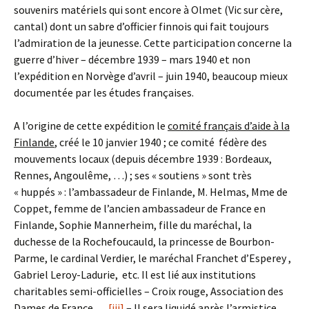
souvenirs matériels qui sont encore à Olmet (Vic sur cère,
cantal) dont un sabre d’officier finnois qui fait toujours
l’admiration de la jeunesse. Cette participation concerne la
guerre d’hiver – décembre 1939 – mars 1940 et non
l’expédition en Norvège d’avril – juin 1940, beaucoup mieux
documentée par les études françaises.
A l’origine de cette expédition le
comité français d’aide à la
Finlande
, créé le 10 janvier 1940 ; ce comité fédère des
mouvements locaux (depuis décembre 1939 : Bordeaux,
Rennes, Angoulême, …) ; ses « soutiens » sont très
« huppés » : l’ambassadeur de Finlande, M. Helmas, Mme de
Coppet, femme de l’ancien ambassadeur de France en
Finlande, Sophie Mannerheim, fille du maréchal, la
duchesse de la Rochefoucauld, la princesse de Bourbon-
Parme, le cardinal Verdier, le maréchal Franchet d’Esperey ,
Gabriel Leroy-Ladurie, etc. Il est lié aux institutions
charitables semi-officielles – Croix rouge, Association des
Dames de France…
[iii]
– Il sera liquidé après l’armistice