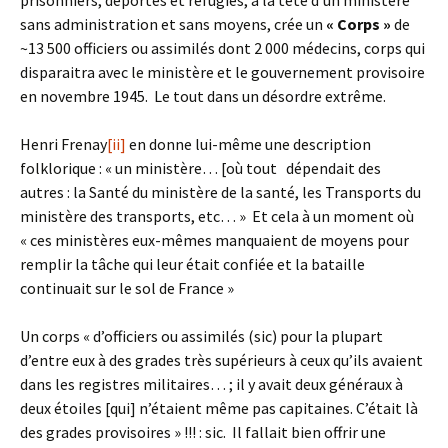
prisonniers, déportés et réfugiés, à la tête d’un ministère
sans administration et sans moyens, crée un
« Corps »
de
~13 500 officiers ou assimilés dont 2 000 médecins, corps qui
disparaitra avec le ministère et le gouvernement provisoire
en novembre 1945. Le tout dans un désordre extrême.
Henri Frenay
[ii]
en donne lui-même une description
folklorique : « un ministère… [où tout dépendait des
autres : la Santé du ministère de la santé, les Transports du
ministère des transports, etc… » Et cela à un moment où
« ces ministères eux-mêmes manquaient de moyens pour
remplir la tâche qui leur était confiée et la bataille
continuait sur le sol de France »
Un corps « d’officiers ou assimilés (sic) pour la plupart
d’entre eux à des grades très supérieurs à ceux qu’ils avaient
dans les registres militaires… ; il y avait deux généraux à
deux étoiles [qui] n’étaient même pas capitaines. C’était là
des grades provisoires » !!! : sic. Il fallait bien offrir une