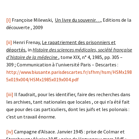
[i]
Françoise Milewski,
Un livre du souvenir…,
Editions de la
découverte , 2009
[ii]
Henri Frenay,
Le rapatriement des prisonniers et
déportés
, in
Histoire des sciences médicales, société française
d’histoire de la médecine
, tome XIX, n° 4, 1985, pp. 305 –
309 ; Communication à l’université Paris – Descartes :
http://www.biusante.parisdescartes.fr/sfhm/hsm/HSMx198
5x019x004/HSMx1985x019x004.pdf
[iii]
Il faudrait, pour les identifier, faire des recherches dans
les archives, tant nationales que locales , ce qui n’a été fait
que pour des cas particuliers, dont les juifs et les polonais :
c’est un travail énorme.
[iv]
Campagne d’Alsace. Janvier 1945 : prise de Colmar et