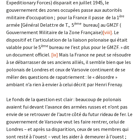
Expeditionary Forces) disparait en juillet 1945, le
gouvernement des zones occupées passe aux autorités
ère
militaire d’occupation ; pour la France il passe de la 1
ème
armée [Général Delattre de T., 5
bureau] au GMZF (
Gouvernement Militaire de la Zone Française)
[viii]
. Le
dispositif et l’articulation de la liaison polonaise qui était
ème
valable pour le 5
bureau ne l’est plus pour le GMZF. » dit
un document officiel.
[ix]
Mais la France ne peut se résoudre
à se débarrasser de ses anciens alliés, il semble bien que les
polonais de Londres et ceux de Varsovie continuent de se
mêler des questions de rapatriement : le « désordre »
ambiant n’a rien à envier à celui décrit par Henri Frenay.
Le fonds de la question est clair : beaucoup de polonais
avaient fui devant l’avance des armées russes et n’ont pas
envie de se retrouver de l’autre côté du futur rideau de fer. Le
gouvernement de Varsovie veut les faire rentrer, celui de
Londres – et après sa disparition, ceux de ses membres qui
sont resté à l’ouest – veut les aider à demeurer à l’ouest ;