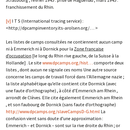
Strasbourg ; février 1945 : prise de Haguenau ; mars 1945 :
franchissement du Rhin.
[v]
I T S (International tracing service) :
<http://dpcampinventory.its-arolsen.org/… >
Les listes de camps consultées ne contiennent aucun camp
ni à Emmerich ni à Dornick pour la
Zone française
d’occupation
[le long du Rhin rive gauche, de la Suisse à la
Hollande] . Le site
www.dpcamps.org/hist…
comporte deux
listes , dont aucun ne signale ces noms Une autre source
concerne les camps de travail forcé dans l’Allemagne nazie ;
la liste alphabétique qu’elle contient cite Dormick (avec
une faute d’orthographe) , à côté d’Emmerich am Rhein ,
arrondt de Clèves. Elle cite également Emmerich am Rhein
, et son faubourg de Dornick (sans faute d’orthographe)
http://www.dpcamps.org/slaveCampsD-G.html
La
confusion vient sans doute d’une approximation :
Emmerich – et Dornick – sont sur la rive droite du Rhin ; or