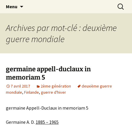
Aller
Recherc
Le Petit Orme
Menu
au
contenu
Archives par mot-clé : deuxième
guerre mondiale
germaine appell-duclaux in
memoriam 5
7 avril 2017
2ème génération
deuxième guerre
mondiale
,
Finlande
,
guerre d'hiver
germaine Appell-Duclaux in memoriam 5
Germaine A. D.
1885 – 1965