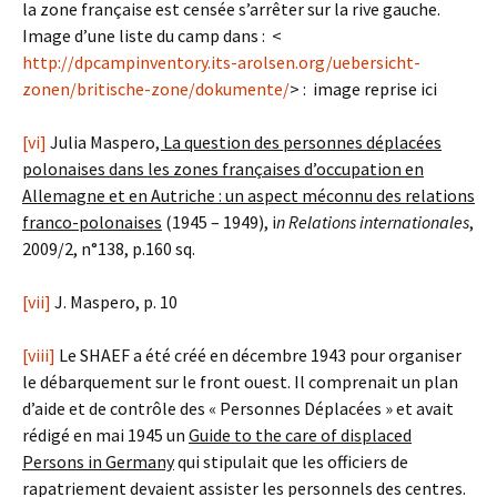
la zone française est censée s’arrêter sur la rive gauche.
Image d’une liste du camp dans : <
http://dpcampinventory.its-arolsen.org/uebersicht-
zonen/britische-zone/dokumente/
> : image reprise ici
[vi]
Julia Maspero
, La question des personnes déplacées
polonaises dans les zones françaises d’occupation en
Allemagne et en Autriche : un aspect méconnu des relations
franco-polonaises
(1945 – 1949), i
n Relations internationales
,
2009/2, n°138, p.160 sq.
[vii]
J. Maspero, p. 10
[viii]
Le SHAEF a été créé en décembre 1943 pour organiser
le débarquement sur le front ouest. Il comprenait un plan
d’aide et de contrôle des « Personnes Déplacées » et avait
rédigé en mai 1945 un
Guide to the care of displaced
Persons in Germany
qui stipulait que les officiers de
rapatriement devaient assister les personnels des centres.