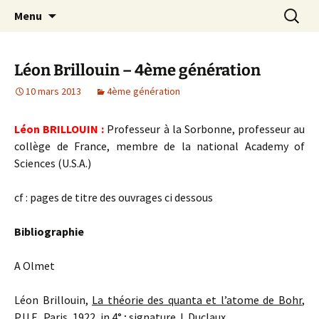
Aller
Recherc
Le Petit Orme
Menu
au
contenu
Léon Brillouin – 4ème génération
10 mars 2013
4ème génération
Léon BRILLOUIN :
Professeur à la Sorbonne, professeur au
collège de France, membre de la national Academy of
Sciences (U.S.A.)
cf : pages de titre des ouvrages ci dessous
Bibliographie
A Olmet
Léon Brillouin,
La théorie des quanta et l’atome de Bohr
,
P.U.F., Paris, 1922, in 4° ; signature J. Duclaux