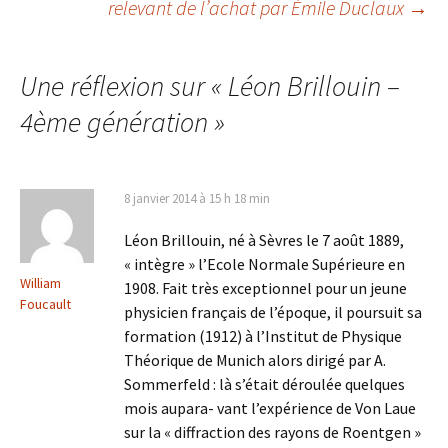
relevant de l’achat par Émile Duclaux
→
des
articles
Une réflexion sur «
Léon Brillouin –
4ème génération
»
8 janvier 2014 à 15 h 18 min
Léon Brillouin, né à Sèvres le 7 août 1889,
« intègre » l’Ecole Normale Supérieure en
William
1908. Fait très exceptionnel pour un jeune
Foucault
physicien français de l’époque, il poursuit sa
formation (1912) à l’Institut de Physique
Théorique de Munich alors dirigé par A.
Sommerfeld : là s’était déroulée quelques
mois aupara- vant l’expérience de Von Laue
sur la « diffraction des rayons de Roentgen »