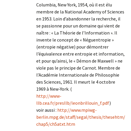
Columbia, New York, 1954, où il est élu
membre de la National Academy of Sciences
en 1953. Loin d’abandonner la recherche, il
se passionne pour un domaine qui vient de
naître : « La Théorie de l’Information ». Il
invente le concept de « Néguentropie »
(entropie négative) pour démontrer
l’équivalence entre entropie et information,
et pour qu’ainsi, le « Démon de Maxwell » ne
viole pas le principe de Carnot. Membre de
l’Académie Internationale de Philosophie
des Sciences, 1961. Il meurt le 4 octobre
1969 à New-York. (
http://www-
llb.cea.fr/presllb/leonbrillouin_f.pdf
)
voir aussi :
http://www.mpiwg-
berlin.mpg.de/staff/segal/thesis/thesehtm/
chap5/ch5atxt.htm