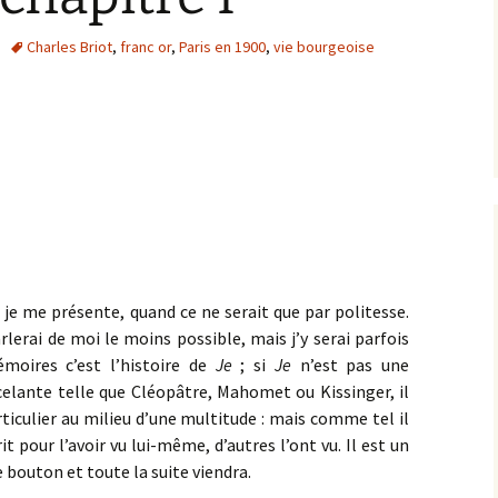
Charles Briot
,
franc or
,
Paris en 1900
,
vie bourgeoise
e je me présente, quand ce ne serait que par politesse.
arlerai de moi le moins possible, mais j’y serai parfois
émoires c’est l’histoire de
Je
; si
Je
n’est pas une
celante telle que Cléopâtre, Mahomet ou Kissinger, il
rticulier au milieu d’une multitude : mais comme tel il
it pour l’avoir vu lui-même, d’autres l’ont vu. Il est un
 bouton et toute la suite viendra.