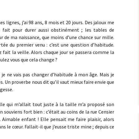
ces lignes, j’ai 98 ans, 8 mois et 20 jours. Des jaloux me
fait pour durer aussi obstinément ; les tables de
r de ma naissance, que moins d’une chance sur mille.
rtée du premier venu : c’est une question d’habitude.
z fait la veille. Alors chaque jour se passera comme la
voulez vous que cela change ?
 ; je ne vais pas changer d’habitude à mon âge. Mais je
. Un proverbe nous dit qu’il vaut mieux faire envie que
agesse.
lle qui m’allait tout juste à la taille m’a proposé son
n souviens fort bien : c’était au coins de la rue Censier
. Aimable enfant ! Elle pensait me faire plaisir, alors
s le cœur. Fallait-il que j’eusse triste mine ; depuis ce