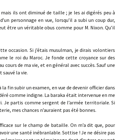
is ils ont diminué de taille ; je les ai digérés peu à
d’un personnage en vue, lorsqu’il a subi un coup dur,
 peut être un véritable obus comme pour M. Nixon. Qu’il
tte occasion. Si j’étais musulman, je dirais volontiers
mme le roi du Maroc. Je fonde cette croyance sur des
au cours de ma vie, et en général avec succès. Sauf une
 sauvé la vie.
 à la fin subir un examen, en vue de devenir officier dans
sidéré comme indigne. La baraka était intervenue en me
 Je partis comme sergent de l’armée territoriale. Si
nterie, mes chances n’auraient pas été bonnes.
fficace sur le champ de bataille. On m’a dit que, pour
 avoir une santé inébranlable. Sottise ! Je ne désire pas