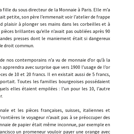
fille du sous directeur de la Monnaie à Paris. Elle m’a
ait petite, son père l’emmenait voir l’atelier de frappe
nd plaisir à plonger ses mains dans les corbeilles et à
s pièces brillantes qu’elle n’avait pas oubliées après 90
grandes presses dont le maniement était si dangereux
 de droit commun.
 de nos contemporains n’a vu de monnaie d’or qu’à la
 apprendra avec surprise que vers 1900 l’usage de l’or
es de 10 et 20 francs. Il en existait aussi de 5 francs,
mportait. Toutes les familles bourgeoises possédaient
uels elles étaient empilées : l’un pour les 10, l’autre
r.
ale et les pièces françaises, suisses, italiennes et
frontières le voyageur n’avait pas à se préoccuper des
onnaie de papier était même inconnue, par exemple en
 Francisco un promeneur vouloir payer une orange avec