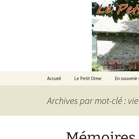
Le Petit 
Aller
Accueil
Le Petit Orme
En souvenir
au
contenu
Archives par mot-clé : vi
Mémoires c