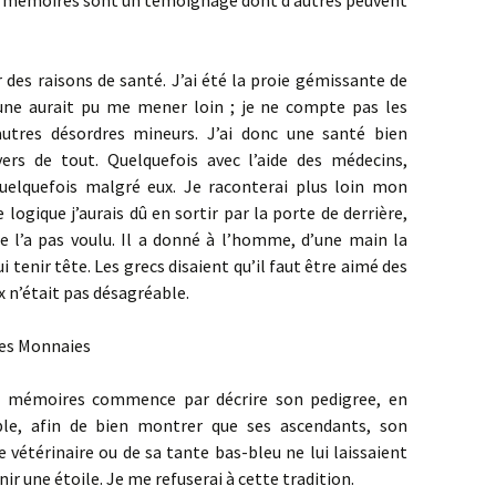
es mémoires sont un témoignage dont d’autres peuvent
r des raisons de santé. J’ai été la proie gémissante de
une aurait pu me mener loin ; je ne compte pas les
autres désordres mineurs. J’ai donc une santé bien
ers de tout. Quelquefois avec l’aide des médecins,
quelquefois malgré eux. Je raconterai plus loin mon
logique j’aurais dû en sortir par la porte de derrière,
e l’a pas voulu. Il a donné à l’homme, d’une main la
i tenir tête. Les grecs disaient qu’il faut être aimé des
ix n’était pas désagréable.
des Monnaies
e mémoires commence par décrire son pedigree, en
ble, afin de bien montrer que ses ascendants, son
e vétérinaire ou de sa tante bas-bleu ne lui laissaient
ir une étoile. Je me refuserai à cette tradition.