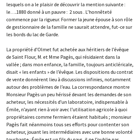
lesquels on a le plaisir de découvrir la mention suivante :
le….1880 donné à un pauvre : 2 sous . L’honnêteté
commence par la rigueur. Former la jeune épouse à son rôle
de gestionnaire de la famille ne saurait attendre, fut-ce sur
les bords du lac de Garde.
La propriété d’Olmet fut achetée aux héritiers de l’évêque
de Saint Flour, M. et Mme Pagès, qui résidaient dans la
vallée ; dans mon enfance, la famille, toujours anticléricale,
disait « les enfants » de l’évêque. Les dispositions du contrat
de vente donnèrent lieu à discussions infinies, notamment
autour des problèmes de l’eau. La correspondance montre
Monsieur Pagès un peu hérissé devant les demandes de son
acheteur, les nécessités d’un laboratoire, indispensable à
Émile, n’ayant rien à voir avec l’utilisation agricole à quoi
propriétaires comme fermiers étaient habitués ; monsieur
Pagès fait néanmoins tous ses efforts pour contenter son
acheteur, jouant les intermédiaires avec une bonne volonté
touchante : Émile est un fils du pays, il ne l’oublie pas,