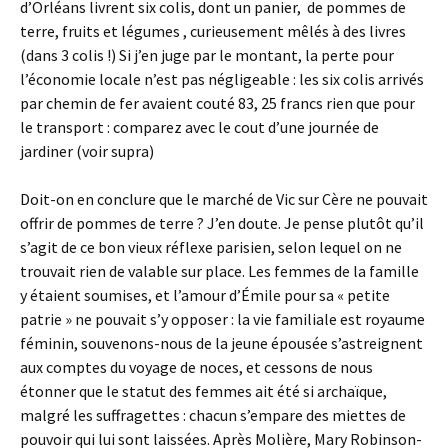
d’Orléans livrent six colis, dont un panier, de pommes de
terre, fruits et légumes , curieusement mêlés à des livres
(dans 3 colis !) Si j’en juge par le montant, la perte pour
l’économie locale n’est pas négligeable : les six colis arrivés
par chemin de fer avaient couté 83, 25 francs rien que pour
le transport : comparez avec le cout d’une journée de
jardiner (voir supra)
Doit-on en conclure que le marché de Vic sur Cère ne pouvait
offrir de pommes de terre ? J’en doute. Je pense plutôt qu’il
s’agit de ce bon vieux réflexe parisien, selon lequel on ne
trouvait rien de valable sur place. Les femmes de la famille
y étaient soumises, et l’amour d’Émile pour sa « petite
patrie » ne pouvait s’y opposer : la vie familiale est royaume
féminin, souvenons-nous de la jeune épousée s’astreignent
aux comptes du voyage de noces, et cessons de nous
étonner que le statut des femmes ait été si archaïque,
malgré les suffragettes : chacun s’empare des miettes de
pouvoir qui lui sont laissées. Après Molière, Mary Robinson-