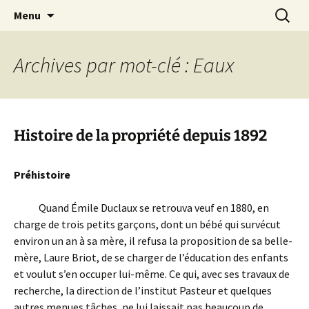
Aller
Recherc
Le Petit Orme
Menu
au
contenu
Archives par mot-clé : Eaux
Histoire de la propriété depuis 1892
Préhistoire
Quand Émile Duclaux se retrouva veuf en 1880, en
charge de trois petits garçons, dont un bébé qui survécut
environ un an à sa mère, il refusa la proposition de sa belle-
mère, Laure Briot, de se charger de l’éducation des enfants
et voulut s’en occuper lui-même. Ce qui, avec ses travaux de
recherche, la direction de l’institut Pasteur et quelques
autres menues tâches, ne lui laissait pas beaucoup de