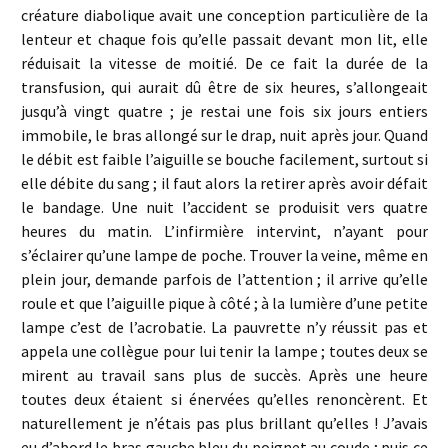
créature diabolique avait une conception particulière de la
lenteur et chaque fois qu’elle passait devant mon lit, elle
réduisait la vitesse de moitié. De ce fait la durée de la
transfusion, qui aurait dû être de six heures, s’allongeait
jusqu’à vingt quatre ; je restai une fois six jours entiers
immobile, le bras allongé sur le drap, nuit après jour. Quand
le débit est faible l’aiguille se bouche facilement, surtout si
elle débite du sang ; il faut alors la retirer après avoir défait
le bandage. Une nuit l’accident se produisit vers quatre
heures du matin. L’infirmière intervint, n’ayant pour
s’éclairer qu’une lampe de poche. Trouver la veine, même en
plein jour, demande parfois de l’attention ; il arrive qu’elle
roule et que l’aiguille pique à côté ; à la lumière d’une petite
lampe c’est de l’acrobatie. La pauvrette n’y réussit pas et
appela une collègue pour lui tenir la lampe ; toutes deux se
mirent au travail sans plus de succès. Après une heure
toutes deux étaient si énervées qu’elles renoncèrent. Et
naturellement je n’étais pas plus brillant qu’elles ! J’avais
eu d’abord le bras gauche bleu du poignet au coude ; puis ce